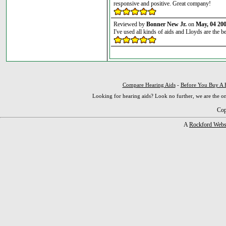
responsive and positive. Great company!
Reviewed by
Bonner New Jr.
on
May, 04 20
I've used all kinds of aids and Lloyds are the be
Compare Hearing Aids
-
Before You Buy A 
Looking for hearing aids? Look no further, we are the on
Cop
A
Rockford Webs