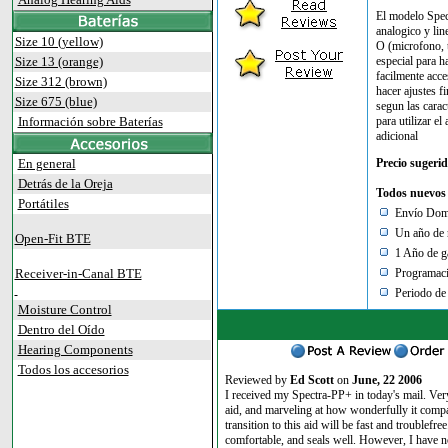
El modelo Spect
analogico y lin
Size 10 (yellow)
O (microfono, t
Size 13 (orange)
especial para h
facilmente acce
Size 312 (brown)
hacer ajustes 
Size 675 (blue)
segun las carac
Información sobre Baterías
para utilizar el
adicional
En general
Precio sugeri
Detrás de la Oreja
Todos nuevos d
Portátiles
Envío Dome
Un año de r
Open-Fit BTE
1 Año de ga
Receiver-in-Canal BTE
Programació
Periodo de 
Moisture Control
Dentro del Oído
Hearing Components
Todos los accesorios
Reviewed by
Ed Scott
on
June, 22 2006
I received my Spectra-PP+ in today's mail. Ver
aid, and marveling at how wonderfully it comp
transition to this aid will be fast and trouble
comfortable, and seals well. However, I have n