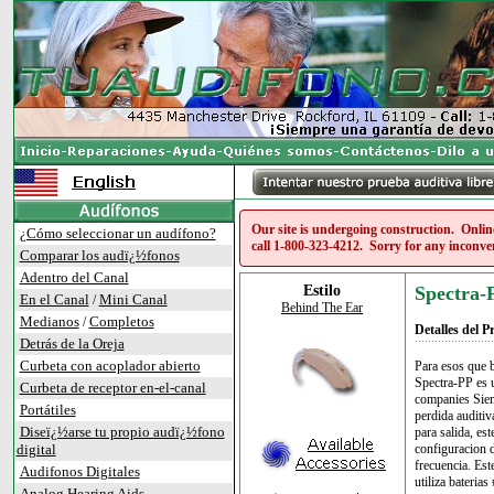
Our site is undergoing construction. Online
¿Cómo seleccionar un audífono?
call
1-800-323-4212
. Sorry for any inconve
Comparar los audï¿½fonos
Adentro del Canal
Estilo
Spectra-
En el Canal
Mini Canal
/
Behind The Ear
Medianos
Completos
/
Detalles del P
Detrás de la Oreja
Curbeta con acoplador abierto
Para esos que b
Spectra-PP es u
Curbeta de receptor en-el-canal
companies Sieme
Portátiles
perdida auditiv
Diseï¿½arse tu propio audï¿½fono
para salida, es
digital
configuracion d
frecuencia. Est
Audifonos Digitales
utiliza bateria
Analog Hearing Aids