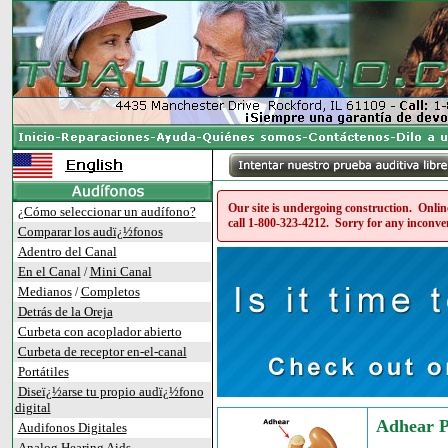
Our site is undergoing construction. Online
¿Cómo seleccionar un audífono?
call
1-800-323-4212
. Sorry for any inconve
Comparar los audï¿½fonos
Adentro del Canal
En el Canal
Mini Canal
/
Medianos
Completos
/
Detrás de la Oreja
Curbeta con acoplador abierto
Curbeta de receptor en-el-canal
Portátiles
Diseï¿½arse tu propio audï¿½fono
digital
Adhear P
Audifonos Digitales
Analog Hearing Aids