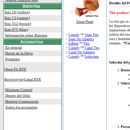
Detalles del P
Size 10 (yellow)
This product 
Size 13 (orange)
La cera que se 
Zoom Photo
Size 312 (brown)
los dispositivo
Size 675 (blue)
reparaciones d
orificio del re
>
Comply
™
Snap Tips
Información sobre Baterías
cera y humedad
>
Snap Tip Adapters
semanas.
*Un 
>
Adhear
™
Plus
En general
>
Comply
™
Canal Tips
>
Canal Tip Adapters
Detrás de la Oreja
>
Comply
™
Softwraps
Portátiles
Selección del
Open-Fit BTE
Determ
Receiver-in-Canal BTE
Selecc
Moisture Control
Dentro del Oído
Hearing Components
Todos los accesorios
Preca