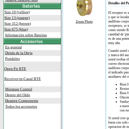
Detalles del P
Size 10 (yellow)
El receptor es u
y que se locali
Size 13 (orange)
audifono corpor
Zoom Photo
Size 312 (brown)
receptores, se 
Size 675 (blue)
como siendo Rec
cantidad de 'pi
Información sobre Baterías
es de una poten
muy alta.
En general
Cuando usted o
Detrás de la Oreja
y marca del aud
Portátiles
usted recibar e
correo electron
audifono corpor
Open-Fit BTE
el indicado par
auxiliares del 
Receiver-in-Canal BTE
Rion H
Rexton
Moisture Control
Rion H
Dentro del Oído
Oticon
Hearing Components
Starke
a nues
Todos los accesorios
con no
Si usted cree q
basta con solo 
operacion de n