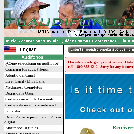
Our site is undergoing construction. Online
¿Cómo seleccionar un audífono?
call
1-800-323-4212
. Sorry for any inconve
Comparar los audï¿½fonos
Adentro del Canal
En el Canal
Mini Canal
/
Medianos
Completos
/
Detrás de la Oreja
Curbeta con acoplador abierto
Curbeta de receptor en-el-canal
Portátiles
Diseï¿½arse tu propio audï¿½fono
digital
Receiver
Audifonos Digitales
Analog Hearing Aids