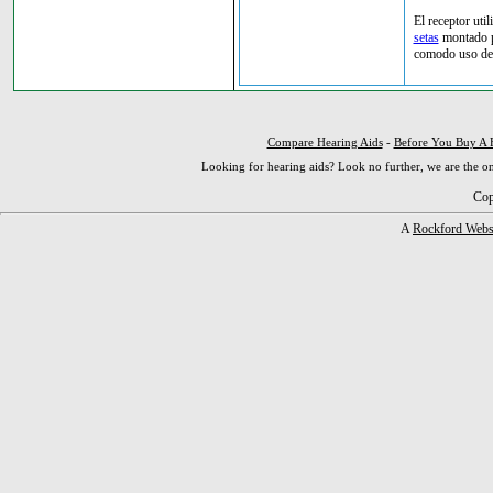
El receptor util
setas
montado pa
comodo uso de 
Compare Hearing Aids
-
Before You Buy A 
Looking for hearing aids? Look no further, we are the on
Cop
A
Rockford Webs